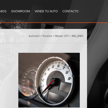
OMOS
SHOWROOM
VENDE TU AUTO
CONTACTO
Aumobil
>
Porsche
>
Macan GTS
>
IMG_8603