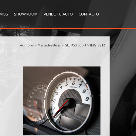
OMOS
SHOWROOM
VENDE TU AUTO
CONTACTO
Aumobil
>
Mercedes-Benz
>
GLE 450 Sport
>
IMG_8812