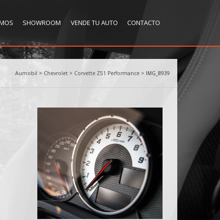
OMOS
SHOWROOM
VENDE TU AUTO
CONTACTO
Aumobil
>
Chevrolet
>
Corvette Z51 Performance
>
IMG_8939